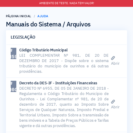
AMBIENTE DE TESTE. NADA TEM VALOR!
PÃ¡GINA INICIAL
AJUDA
Manuais do Sistema / Arquivos
LEGISLAÇÃO
#
Código Tributário Municipal
159
LEI COMPLEMENTAR Nº 981, DE 20 DE
DEZEMBRO DE 2017 - Dispõe sobre o sistema
Abrir
tributário do município de ourinhos e dá outras
providências.
#
Decreto da DES-IF - Instituições Financeiras
160
DECRETO Nº 6955, DE 05 DE JANEIRO DE 2018 -
Regulamenta o Código Tributário do Município de
Ourinhos - Lei Complementar nº 981, de 20 de
dezembro de 2017, quanto ao Imposto Sobre
Abrir
Serviços de Qualquer Natureza, Imposto Predial e
Territorial Urbano, Imposto Sobre a transmissão de
bens imóveis e a Tabela de Preços Públicos e Tarifas
vigente e dá outras providências.